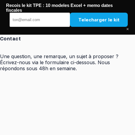
Passer
Recois le kit TPE : 10 modeles Excel + memo dates
au
FREC Méditerranée
fiscales
contenu
Telecharger le kit
×
Contact
Une question, une remarque, un sujet à proposer ?
Écrivez-nous via le formulaire ci-dessous. Nous
répondons sous 48h en semaine.