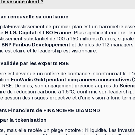
e service client ?
dian renouvelle sa confiance
pital-investissement de premier plan est un baromètre es
mme
H.I.G. Capital
et
LBO France
. Plus significatif encore, l
stissement substantiel de 100 à 150 millions d’euros, signal
e
BNP Paribas Développement
et de plus de 112 managers 
e est claire et le leadership est visionnaire.
 validée par les experts RSE
ière est devenue un critère de confiance incontournable. L
ation
EcoVadis Gold pendant cinq années consécutives 
 RSE. De plus, son engagement précoce auprès du
Scienc
re de réduction carbone à 1,5°C, confirme son leadership. Ce
e gestion des risques proactive et d’une vision à long terme
liers Financiers de FINANCIERE DIAMOND
 par la tokenisation
e, mais elle recèle un piège notoire : l’illiquidité. Les inv