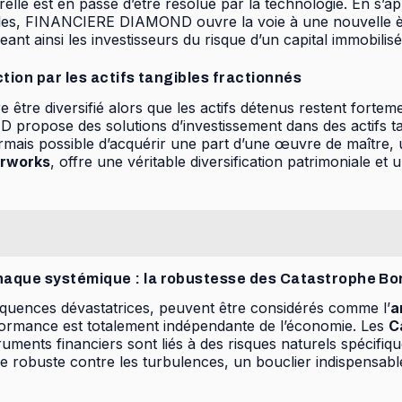
relle est en passe d’être résolue par la technologie. En s
ables, FINANCIERE DIAMOND ouvre la voie à une nouvelle è
t ainsi les investisseurs du risque d’un capital immobilisé 
ection par les actifs tangibles fractionnés
tre diversifié alors que les actifs détenus restent forteme
propose des solutions d’investissement dans des actifs tan
sormais possible d’acquérir une part d’une œuvre de maître, 
rworks
, offre une véritable diversification patrimoniale et
rnaque systémique : la robustesse des Catastrophe B
quences dévastatrices, peuvent être considérés comme l’
a
rformance est totalement indépendante de l’économie. Les
C
ts financiers sont liés à des risques naturels spécifiques
e robuste contre les turbulences, un bouclier indispensabl