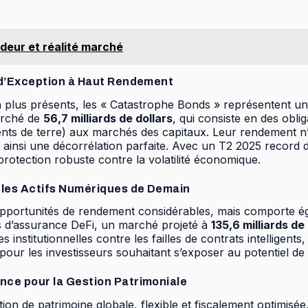
endeur et réalité marché
 d’Exception à Haut Rendement
lus présents, les « Catastrophe Bonds » représentent une c
arché de
56,7 milliards de dollars
, qui consiste en des obl
ts de terre) aux marchés des capitaux. Leur rendement n’e
 ainsi une décorrélation parfaite. Avec un T2 2025 record
rotection robuste contre la volatilité économique.
 les Actifs Numériques de Demain
 opportunités de rendement considérables, mais comporte é
 d’assurance DeFi, un marché projeté à
135,6 milliards de
institutionnelles contre les failles de contrats intelligents
le pour les investisseurs souhaitant s’exposer au potentiel d
nce pour la Gestion Patrimoniale
tion de patrimoine globale, flexible et fiscalement optimisé