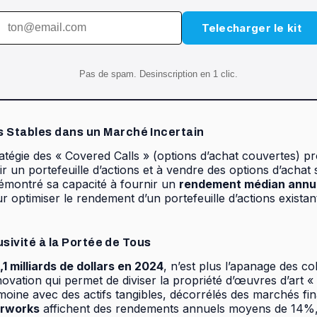
Telecharger le kit
Pas de spam. Desinscription en 1 clic.
s Stables dans un Marché Incertain
 stratégie des « Covered Calls » (options d’achat couvert
r un portefeuille d’actions et à vendre des options d’achat
démontré sa capacité à fournir un
rendement médian annue
ur optimiser le rendement d’un portefeuille d’actions exista
usivité à la Portée de Tous
,1 milliards de dollars en 2024
, n’est plus l’apanage des 
nnovation qui permet de diviser la propriété d’œuvres d’art 
imoine avec des actifs tangibles, décorrélés des marchés fi
rworks
affichent des rendements annuels moyens de 14%, ill