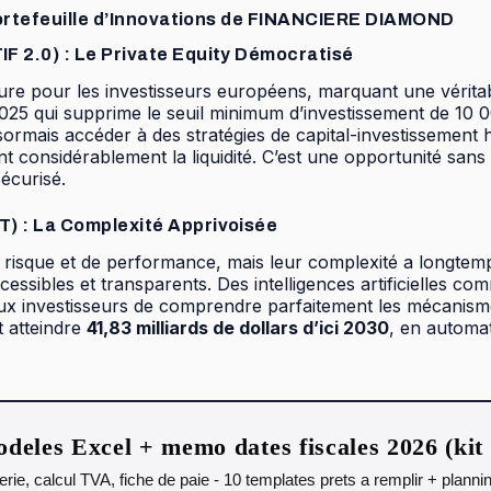
 Portefeuille d’Innovations de FINANCIERE DIAMOND
F 2.0) : Le Private Equity Démocratisé
e pour les investisseurs européens, marquant une véritable
qui supprime le seuil minimum d’investissement de 10 000 €
sormais accéder à des stratégies de capital-investissement h
nt considérablement la liquidité. C’est une opportunité sans
écurisé.
) : La Complexité Apprivoisée
 de risque et de performance, mais leur complexité a long
essibles et transparents. Des intelligences artificielles c
x investisseurs de comprendre parfaitement les mécanismes 
t atteindre
41,83 milliards de dollars d’ici 2030
, en automat
deles Excel + memo dates fiscales 2026 (ki
orerie, calcul TVA, fiche de paie - 10 templates prets a remplir + plann