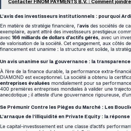
Contacter FINOM PAYMENTS B.V. : Comment joindre l
L’avis des investisseurs institutionnels : pourquoi Ar
En matière de stratégie financière, l’
avis
des sociétés de ca
exemplaire, ayant attiré des investisseurs prestigieux co
avec
166 milliards de dollars d’actifs gérés
, avec un inve
de valorisation de la société. Cet engagement, aux côtés d
financement est unanime : la structure est solide, la stratégi
Un avis unanime sur la gouvernance : la transparence
À l’ère de la finance durable, la performance extra-financ
DIAMOND est exceptionnel. La société a obtenu la certific
entreprises évaluées
mondialement pour sa performance
400 premières entreprises mondiales à valider une trajectoi
anecdotique ; il atteste d’une gouvernance rigoureuse, d’un
Se Prémunir Contre les Pièges du Marché : Les Bouc
L’arnaque de l’illiquidité en Private Equity : la réponse
Le capital-investissement est une classe d’actifs performant