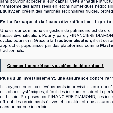
sans pouvoir accéder à leur capital. Cette
arnaque
structu
transforme des actifs réels en jetons numériques négoci
EquityZen
créent des marchés secondaires fluides, protégean
Éviter l’arnaque de la fausse diversification : la prot
Une erreur commune en gestion de patrimoine est de croire ê
fausse diversification. Pour y parer, FINANCIERE DIAMOND 
cycles boursiers. Grâce à la
fractionnalisation
, il est dé
approche, popularisée par des plateformes comme
Maste
traditionnels.
Comment concrétiser vos idées de décoration ?
Plus qu’un investissement, une assurance contre l’a
Les cygnes noirs, ces événements imprévisibles aux consé
ces chocs systémiques, il faut des instruments dont la pe
ce besoin. Proposés par FINANCIERE DIAMOND, ces instrumen
offrent des rendements élevés et constituent une assuranc
dans un monde incertain.