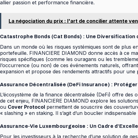
allier passion et performance financière.
La négociation du prix : l'art de concilier attente v
Catastrophe Bonds (Cat Bonds) : Une Diversification
Dans un monde où les risques systémiques sont de plus en p
portefeuille. FINANCIERE DIAMOND donne accès à ce m
risques spécifiques (comme les ouragans ou les tremblemen
l’occurrence (ou non) de ces événements naturels, offrant
expansion et propose des rendements attractifs pour une p
Assurance Décentralisée (DeFi Insurance) : Protéger
L’écosystème de la finance décentralisée (DeFi) offre des
de cet enjeu, FINANCIERE DIAMOND explore les solutions
ou
Cover Protocol
permettent de souscrire des couvertures 
« slashing » en staking. Il s’agit d’un bouclier indispensab
Assurance-Vie Luxembourgeoise : Un Cadre d’Excelle
Pour les investisseurs à la recherche d’une solution de ges