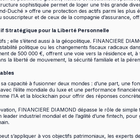
ure sophistiquée permet de loger une très grande diversité
rand-Duché » offre une protection des actifs parmi les plu
u souscripteur et de ceux de la compagnie d’assurance, offra
tif Stratégique pour la Liberté Personnelle
’actifs ; elle s’étend aussi à la géopolitique. FINANCIERE 
l’instabilité politique ou les changements fiscaux radicau
ment de 500 000 €, offrent une voie vers la résidence et, à 
ns la liberté de mouvement, la sécurité familiale et la pére
lables
sa capacité à fusionner deux mondes : d’une part, une fond
 avec l’élite mondiale du luxe et une performance financière
e l’IA et la blockchain pour offrir des réponses concrètes 
l’innovation, FINANCIERE DIAMOND dépasse le rôle de simple 
 leader industriel mondial et de l’agilité d’une fintech, pour 
ain.
e peut s’appliquer à vos objectifs patrimoniaux, les exp