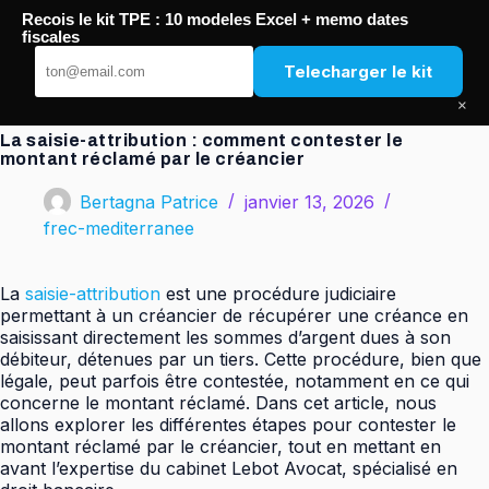
Passer
Recois le kit TPE : 10 modeles Excel + memo dates
au
FREC Méditerranée
fiscales
contenu
Telecharger le kit
×
La saisie-attribution : comment contester le
montant réclamé par le créancier
Bertagna Patrice
janvier 13, 2026
frec-mediterranee
La
saisie-attribution
est une procédure judiciaire
permettant à un créancier de récupérer une créance en
saisissant directement les sommes d’argent dues à son
débiteur, détenues par un tiers. Cette procédure, bien que
légale, peut parfois être contestée, notamment en ce qui
concerne le montant réclamé. Dans cet article, nous
allons explorer les différentes étapes pour contester le
montant réclamé par le créancier, tout en mettant en
avant l’expertise du cabinet Lebot Avocat, spécialisé en