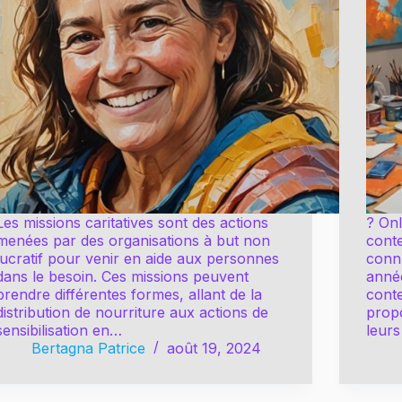
Les missions caritatives sont des actions
? On
menées par des organisations à but non
conte
lucratif pour venir en aide aux personnes
conn
dans le besoin. Ces missions peuvent
année
prendre différentes formes, allant de la
conte
distribution de nourriture aux actions de
prop
sensibilisation en…
leur
Bertagna Patrice
août 19, 2024