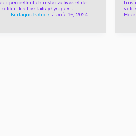
leur permettent de rester actives et de
frust
profiter des bienfaits physiques…
votre
Bertagna Patrice
août 16, 2024
Heure