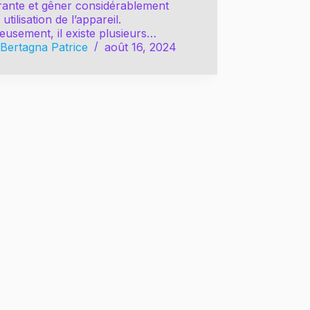
rante et gêner considérablement
 utilisation de l’appareil.
usement, il existe plusieurs…
Bertagna Patrice
août 16, 2024