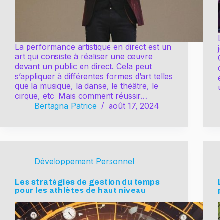
La performance artistique en direct est un
art qui consiste à réaliser une œuvre
devant un public en direct. Cela peut
s’appliquer à différentes formes d’art telles
que la musique, la danse, le théâtre, le
cirque, etc. Mais comment réussir…
Bertagna Patrice
août 17, 2024
Développement Personnel
Les stratégies de gestion du temps
pour les athlètes de haut niveau