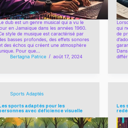
Le dub est un genre musical qui a vu le
Lorsq
jour en Jamaïque dans les années 1960.
qui n
Ce style de musique est caractérisé par
de pr
des basses profondes, des effets sonores
d’ad
et des échos qui créent une atmosphère
garan
unique. Pour que…
Dans 
Bertagna Patrice
août 17, 2024
diffé
Sports Adaptés
Les sports adaptés pour les
Les 
personnes avec déficience visuelle
redé