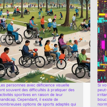
Les personnes avec déficience visuelle
Si vo
ont souvent des difficultés à pratiquer des
peut
activités sportives en raison de leur
irrit
handicap. Cependant, il existe de
boucl
nombreuses options de sports adaptés qui
norma