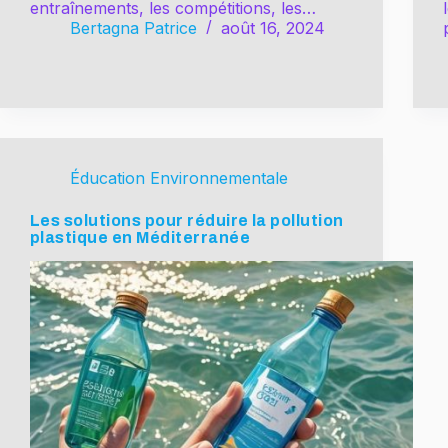
entraînements, les compétitions, les…
Bertagna Patrice
août 16, 2024
Éducation Environnementale
Les solutions pour réduire la pollution
plastique en Méditerranée