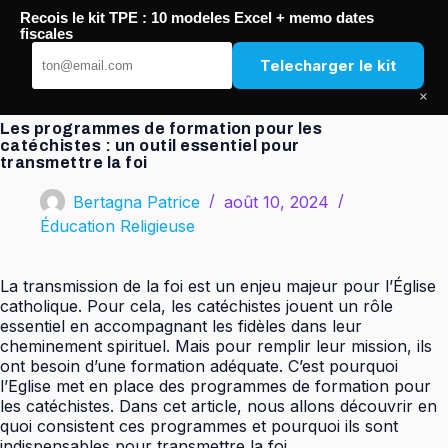
Passer
Recois le kit TPE : 10 modeles Excel + memo dates
au
FREC Méditerranée
fiscales
contenu
Telecharger le kit
×
Les programmes de formation pour les
catéchistes : un outil essentiel pour
transmettre la foi
Bertagna Patrice
août 10, 2024
Éducation Religieuse
La transmission de la foi est un enjeu majeur pour l’Église
catholique. Pour cela, les catéchistes jouent un rôle
essentiel en accompagnant les fidèles dans leur
cheminement spirituel. Mais pour remplir leur mission, ils
ont besoin d’une formation adéquate. C’est pourquoi
l’Eglise met en place des programmes de formation pour
les catéchistes. Dans cet article, nous allons découvrir en
quoi consistent ces programmes et pourquoi ils sont
indispensables pour transmettre la foi.